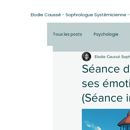
Elodie Caussé - Sophrologue Systémicienne -
Tous les posts
Psychologie
Elodie Caussé Sop
sophrologie
méditation
Séance de
ses émoti
lacher prise
développemen
(Séance i
Technique de ressourcement