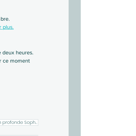
mbre.
r plus.
e deux heures.
er ce moment 
Respiration consciente Recentrage intérieur Bien-être Apaisement mental Relaxation profonde Sophrolo