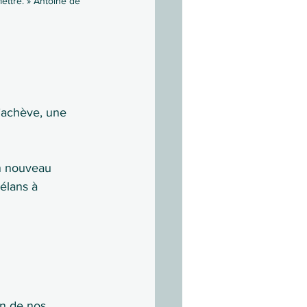
ettre. » Antoine de 
’achève, une 
un nouveau 
élans à 
an de nos 