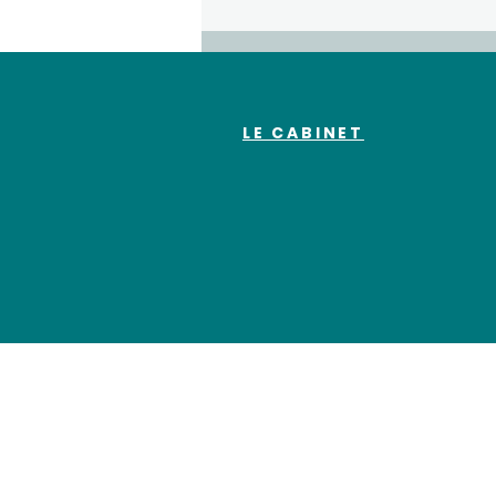
LE CABINET
Apprivoisez Votre Sommeil
avec la Sophrologie