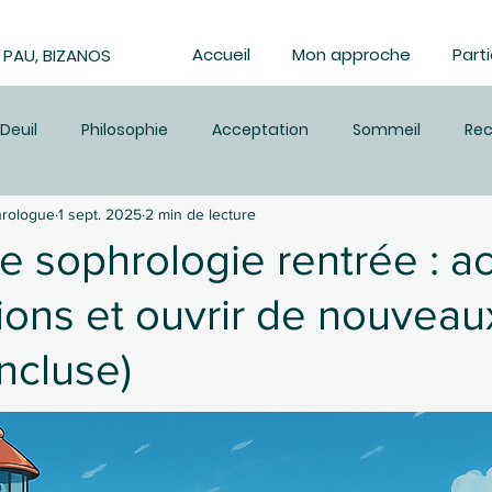
Accueil
Mon approche
Parti
 PAU, BIZANOS
Deuil
Philosophie
Acceptation
Sommeil
Re
hrologue
1 sept. 2025
2 min de lecture
Pleine conscience
Respiration
Bien-être
Relax
 sophrologie rentrée : acc
ons et ouvrir de nouveau
t personnel
technique de détente
Gestion du stress
ncluse)
Fatigue et récupération