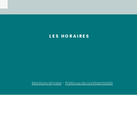
LES HORAIRES
Du lundi au vendredi
de 9H à 19H30
Mentions légales
-
Politique de confidentialité