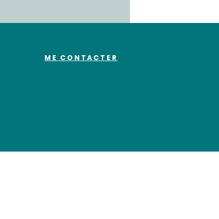
ME CONTACTER
elodie.causse@gmail.com
06 88 73 41 99
Prendre rdv