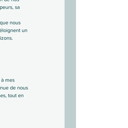
peurs, sa 
 que nous 
éloignent un 
izons.
, à mes 
inue de nous 
es, tout en 