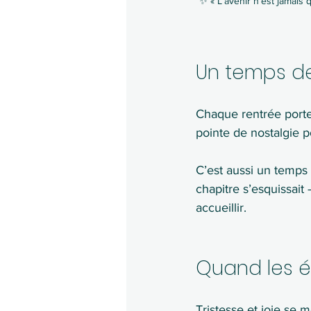
✨ « L’avenir n’est jamais 
Un temps d
Chaque rentrée porte 
pointe de nostalgie p
C’est aussi un temps 
chapitre s’esquissait
accueillir.
Quand les é
Tristesse et joie se 