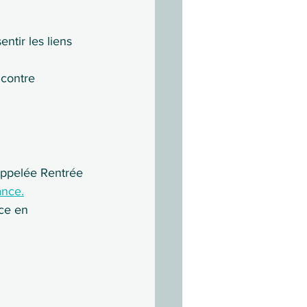
ntir les liens 
ncontre 
appelée Rentrée 
ance.
ce en 