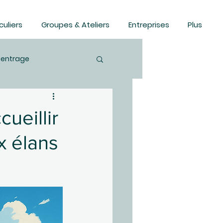
culiers
Groupes & Ateliers
Entreprises
Plus
centrage
ation
Sérénité
ueillir
x élans