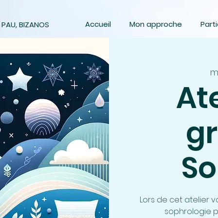
Accueil
Mon approche
Parti
 PAU, BIZANOS
ma
At
gr
S
Lors de cet atelier 
sophrologie p