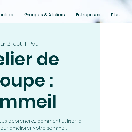
culiers
Groupes & Ateliers
Entreprises
Plus
r. 21 oct.
  |  
Pau
elier de
oupe :
ommeil
vous apprendrez comment utiliser la
our améliorer votre sommeil.