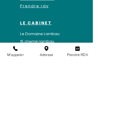
Prendre rdv
LE CABINET
Le Domaine Larribau
​15 chemin larribau
64320 BIZANOS
M'appeler
Adresse
Prendre RDV
Mentions légales
-
Politique de
confidentialité