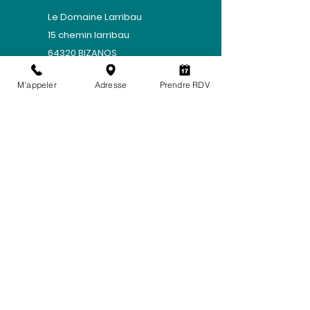
Le Domaine Larribau
​15 chemin larribau
64320 BIZANOS
Mentions légales
-
Politique de
M'appeler
Adresse
Prendre RDV
confidentialité
Adhésion médiation
AME
CONSO
LITIGES :« En cas de litige entre le