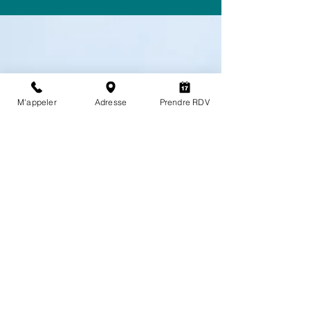
M'appeler
Adresse
Prendre RDV
Adhésion médiation
AME
CONSO
LITIGES :« En cas de litige entre le
professionnel et le consommateur,
ceux-ci s’efforceront de trouver une
solution amiable.A défaut d’accord
amiable, le consommateur a la
possibilité de saisir gratuitement le
médiateur de la consommation dont
relève le professionnel, à savoir