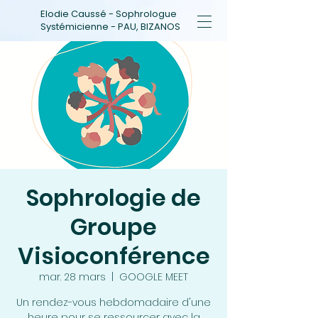
Elodie Caussé - Sophrologue
Systémicienne - PAU, BIZANOS
Sophrologie de
Groupe
Visioconférence
mar. 28 mars
  |  
GOOGLE MEET
Un rendez-vous hebdomadaire d'une
heure pour se ressourcer avec la