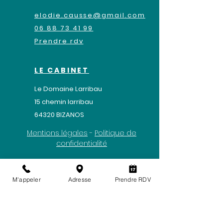
elodie.causse@gmail.com
06 88 73 41 99
Prendre rdv
LE CABINET
Le Domaine Larribau
​15 chemin larribau
64320 BIZANOS
Mentions légales
-
Politique de
confidentialité
M'appeler
Adresse
Prendre RDV