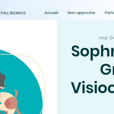
Accueil
Mon approche
Parti
 PAU, BIZANOS
mar. 04
Sophr
G
Visio