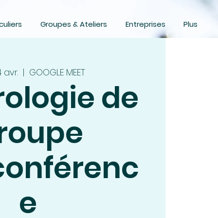
culiers
Groupes & Ateliers
Entreprises
Plus
 avr.
  |  
GOOGLE MEET
ologie de
roupe
conférenc
e