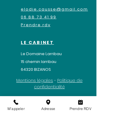
elodie.causse@gmail.com
06 88 73 41 99
Prendre rdv
LE CABINET
Le Domaine Larribau
​15 chemin larribau
64320 BIZANOS
Mentions légales
-
Politique de
confidentialité
M'appeler
Adresse
Prendre RDV