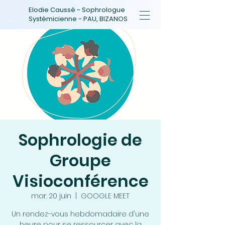
Elodie Caussé - Sophrologue
Systémicienne - PAU, BIZANOS
Sophrologie de
Groupe
Visioconférence
mar. 20 juin
  |  
GOOGLE MEET
Un rendez-vous hebdomadaire d'une
heure pour se ressourcer avec la