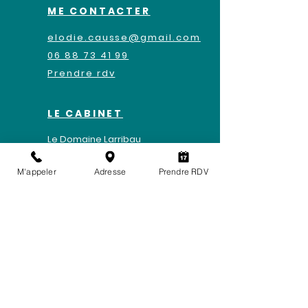
ME CONTACTER
elodie.causse@gmail.com
06 88 73 41 99
Prendre rdv
LE CABINET
Le Domaine Larribau
​15 chemin larribau
M'appeler
Adresse
Prendre RDV
64320 BIZANOS
Mentions légales
-
Politique de
confidentialité