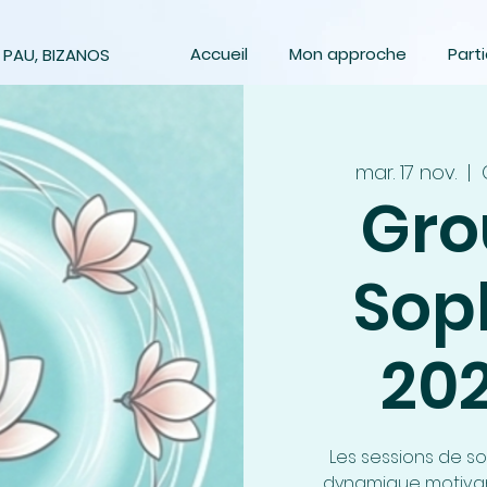
Accueil
Mon approche
Parti
 PAU, BIZANOS
mar. 17 nov.
  |  
Gro
Sop
20
Les sessions de s
dynamique motivan