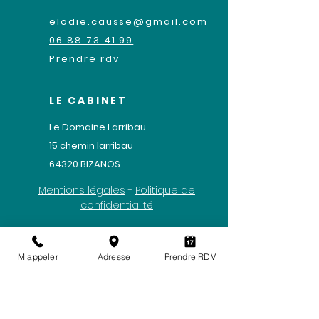
elodie.causse@gmail.com
06 88 73 41 99
Prendre rdv
LE CABINET
Le Domaine Larribau
​15 chemin larribau
64320 BIZANOS
Mentions légales
-
Politique de
confidentialité
M'appeler
Adresse
Prendre RDV