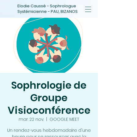
Elodie Caussé - Sophrologue
Systémicienne - PAU, BIZANOS
Sophrologie de
Groupe
Visioconférence
mar. 22 nov.
  |  
GOOGLE MEET
Un rendez-vous hebdomadaire d'une
heure pour se ressourcer avec la