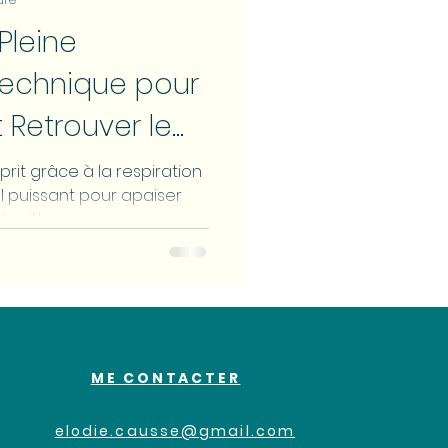
Pleine
Technique pour
 Retrouver le
r
rit grâce à la respiration
il puissant pour apaiser
équilibre.
ME CONTACTER
elodie.causse@gmail.com