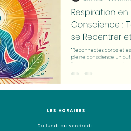
Respiration en 
Conscience : 
se Recentrer et
Calme Intérieu
"Reconnectez corps et esp
pleine conscience. Un out
l'esprit et retrouver votre 
LES HORAIRES
Du lundi au vendredi