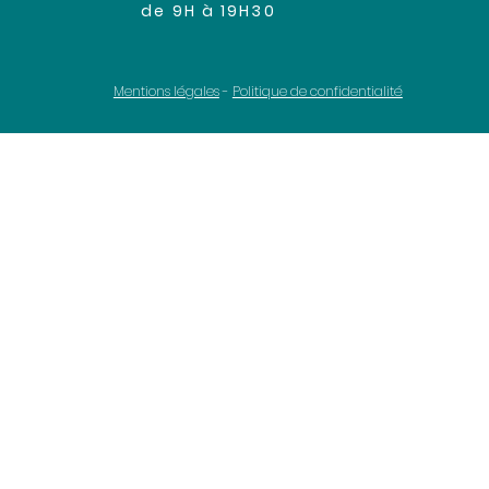
de 9H à 19H30
Mentions légales
-
Politique de confidentialité
O
essionnel et le consommateur, ceux-ci s’efforceront de trouver une solu