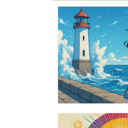
sophrologie
méditation
lacher prise
développemen
Technique de ressourcement