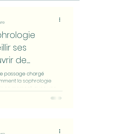
ation
Sérénité
ure
hrologie
llir ses
vrir de
s (Séance
 de passage chargé
omment la sophrologie
llir ce moment, avec une
ure