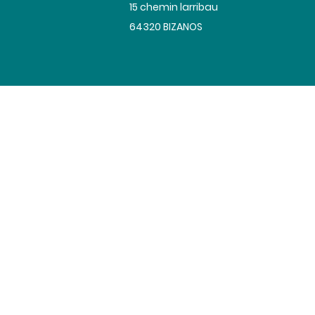
​15 chemin larribau
64320 BIZANOS
Adhésion médiation
AME CONS
LITIGES :« En cas de litige entre le prof