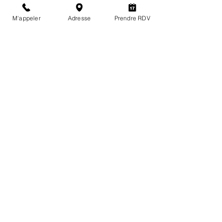
M'appeler
Adresse
Prendre RDV
Commentaires
Rédigez un commentaire...
Changer votre météo intérieure
avec la Sophrologie.
LES HORAIRES
Du lundi au vendredi
de 9H à 19H30
ME CONTACTER