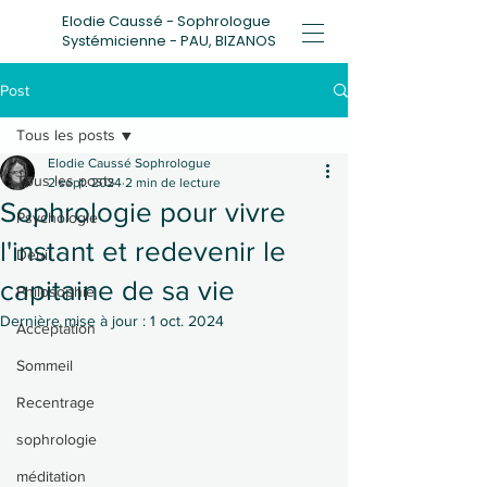
Elodie Caussé - Sophrologue
Systémicienne - PAU, BIZANOS
Post
Tous les posts
Elodie Caussé Sophrologue
Tous les posts
2 sept. 2024
2 min de lecture
Sophrologie pour vivre
Psychologie
l'instant et redevenir le
Deuil
capitaine de sa vie
Philosophie
Dernière mise à jour :
1 oct. 2024
Acceptation
Sommeil
Recentrage
sophrologie
méditation