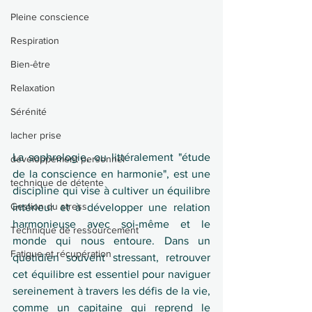
Pleine conscience
Respiration
Bien-être
Relaxation
Sérénité
lacher prise
La sophrologie, ou littéralement "étude 
développement personnel
de la conscience en harmonie", est une 
technique de détente
discipline qui vise à cultiver un équilibre 
Gestion du stress
intérieur et à développer une relation 
harmonieuse avec soi-même et le 
Technique de ressourcement
monde qui nous entoure. Dans un 
Fatigue et récupération
quotidien souvent stressant, retrouver 
cet équilibre est essentiel pour naviguer 
sereinement à travers les défis de la vie, 
comme un capitaine qui reprend le 